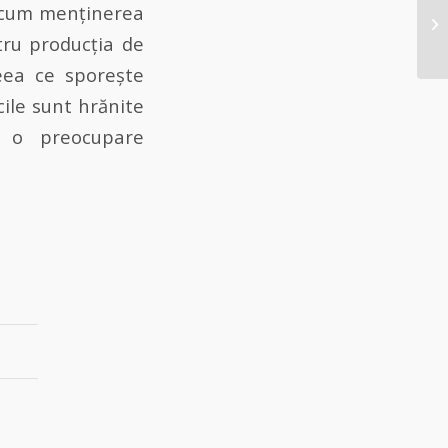
recum menținerea
tru producția de
eea ce sporește
cile sunt hrănite
e o preocupare