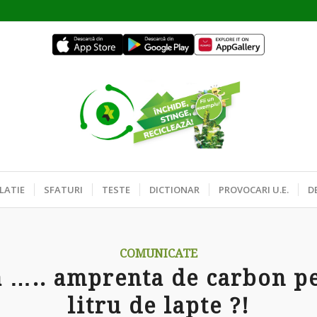
LATIE
SFATURI
TESTE
DICTIONAR
PROVOCARI U.E.
D
COMUNICATE
ca ….. amprenta de carbon p
litru de lapte ?!