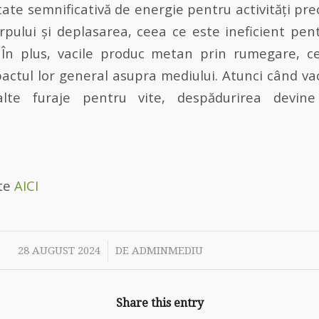
itate semnificativă de energie pentru activități p
rpului și deplasarea, ceea ce este ineficient pen
. În plus, vacile produc metan prin rumegare, c
actul lor general asupra mediului. Atunci când va
lte furaje pentru vite, despădurirea devin
lte
AICI
/
28 AUGUST 2024
DE
ADMINMEDIU
Share this entry