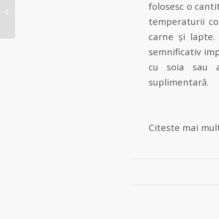
folosesc o cant
privind Ecodesignul
pentru Produse
temperaturii co
Sustenabile : Ce
carne și lapte
trebuie...
semnificativ imp
cu soia sau a
suplimentară.
Citeste mai mu