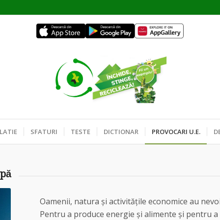
LATIE
SFATURI
TESTE
DICTIONAR
PROVOCARI U.E.
D
apă
Oamenii, natura și activitățile economice au nevoi
Pentru a produce energie și alimente și pentru a