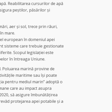
apă. Reabilitarea cursurilor de apă
sigura peștilor, păsărilor și
ri, aer și sol, trece prin râuri,
 în mare.
ivel european în domeniul apei
unt sisteme care trebuie gestionate
ferite. Scopul legislației este
pelor în întreaga Uniune.
l. Poluarea marină provine de
tivitățile maritime sau își poate
gia pentru mediul marin” adoptă o
umane care au impact asupra
n 2020, să asigure îmbunătățirea
prevăd protejarea apei potabile și a