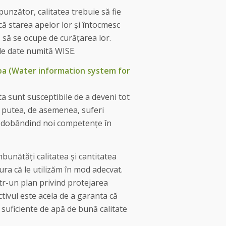
unzător, calitatea trebuie să fie
ă starea apelor lor și întocmesc
 să se ocupe de curățarea lor.
 de date numită WISE.
pa (Water information system for
ta sunt susceptibile de a deveni tot
r putea, de asemenea, suferi
, dobândind noi competențe în
bunătăți calitatea și cantitatea
ura că le utilizăm în mod adecvat.
r-un plan privind protejarea
tivul este acela de a garanta că
e suficiente de apă de bună calitate