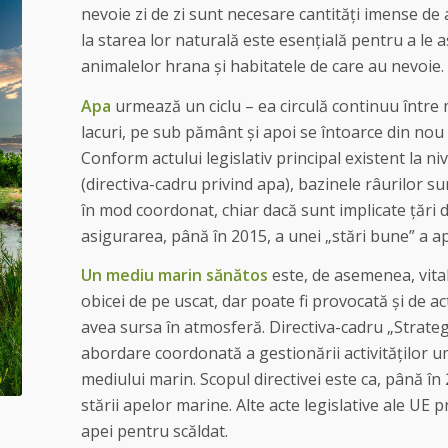
nevoie zi de zi sunt necesare cantități imense de 
la starea lor naturală este esențială pentru a le a
animalelor hrana și habitatele de care au nevoie.
Apa
urmează un ciclu – ea circulă continuu între mă
lacuri, pe sub pământ și apoi se întoarce din nou
Conform actului legislativ principal existent la n
(directiva-cadru privind apa), bazinele râurilor s
în mod coordonat, chiar dacă sunt implicate țări di
asigurarea, până în 2015, a unei „stări bune” a a
Un mediu marin sănătos
este, de asemenea, vita
obicei de pe uscat, dar poate fi provocată și de ac
avea sursa în atmosferă. Directiva-cadru „Strate
abordare coordonată a gestionării activităților 
mediului marin. Scopul directivei este ca, până î
stării apelor marine. Alte acte legislative ale UE 
apei pentru scăldat.