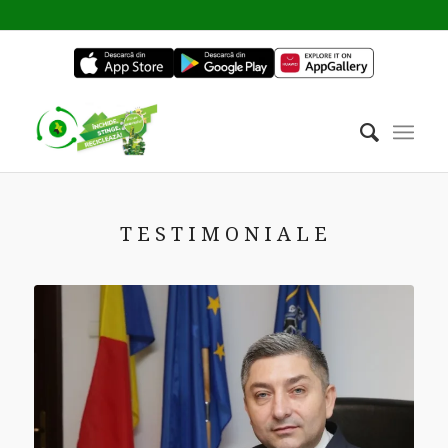
T E S T I M O N I A L E