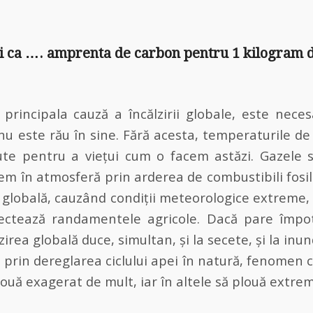
ti ca …. amprenta de carbon pentru 1 kilogram d
 principala cauză a încălzirii globale, este neces
nu este rău în sine. Fără acesta, temperaturile d
ute pentru a viețui cum o facem astăzi. Gazele 
em în atmosferă prin arderea de combustibili fosil
a globală, cauzând condiții meteorologice extreme, 
fectează randamentele agricole. Dacă pare împotr
rea globală duce, simultan, și la secete, și la inun
t prin dereglarea ciclului apei în natură, fenomen 
ouă exagerat de mult, iar în altele să plouă extrem