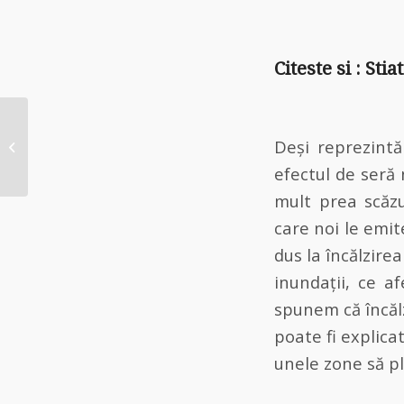
Citeste si :
Stia
Stiati ca…. amprenta
de carbon pentru
Deși reprezintă
mancarea cu carne si
efectul de seră 
curry luata...
mult prea scăz
care noi le emit
dus la încălzire
inundații, ce a
spunem că încălzi
poate fi explica
unele zone să pl