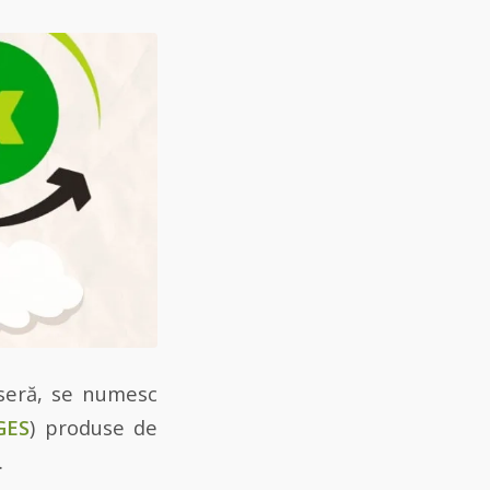
 seră, se numesc
GES
) produse de
.