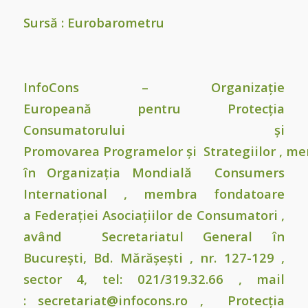
Sursă : Eurobarometru
InfoCons
–
Organizație
Europeană
pentru
Protecția
Consumatorului
și
Promovarea
Programelor
și
Strategiilor
,
me
în
Organizația Mondială
Consumers
International
, membra fondatoare
a
Federației Asociațiilor de Consumatori
,
având
Secretariatul General
în
București,
Bd. Mărășești , nr. 127-129
,
sector 4, tel: 021/319.32.66 , mail
:
secretariat@infocons.ro
,
Protecția