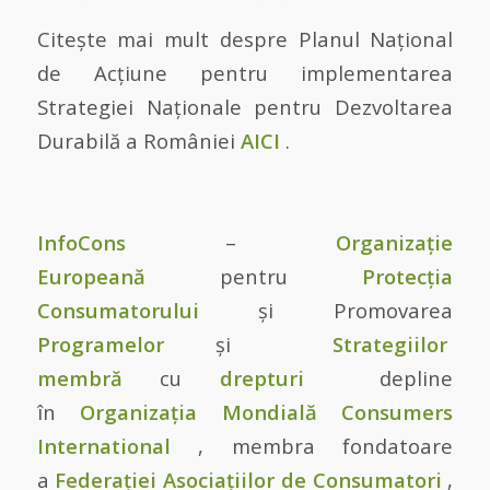
Citește mai mult despre Planul Național
de Acțiune pentru implementarea
Strategiei Naționale pentru Dezvoltarea
Durabilă a României
AICI
.
InfoCons
–
Organizație
Europeană
pentru
Protecția
Consumatorului
și Promovarea
Programelor
și
Strategiilor
membră
cu
drepturi
depline
în
Organizația Mondială
Consumers
International
, membra fondatoare
a
Federației Asociațiilor de Consumatori
,