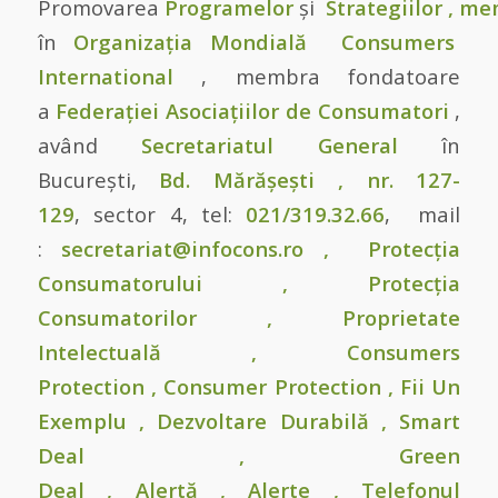
Promovarea
Programelor
și
Strategiilor
,
me
în
Organizația Mondială
Consumers
International
, membra fondatoare
a
Federației Asociațiilor de Consumatori
,
având
Secretariatul General
în
București,
Bd. Mărășești , nr. 127-
129
, sector 4, tel:
021/319.32.66
, mail
:
secretariat@infocons.ro
,
Protecția
Consumatorului
,
Protecția
Consumatorilor
,
Proprietate
Intelectuală
,
Consumers
Protection
,
Consumer Protection
,
Fii Un
Exemplu
,
Dezvoltare Durabilă
,
Smart
Deal
,
Green
Deal
,
Alertă
,
Alerte
,
Telefonul