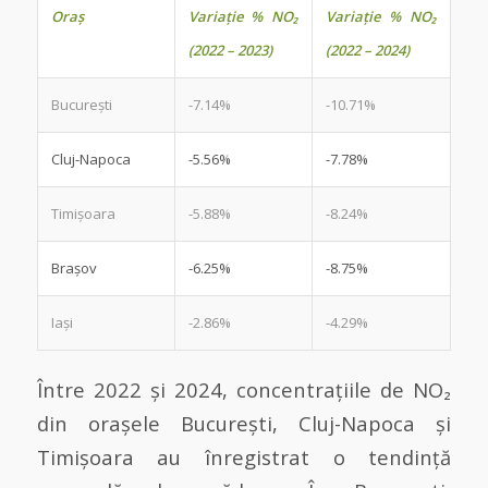
Oraș
Variație % NO₂
Variație % NO₂
(2022 – 2023)
(2022 – 2024)
București
-7.14%
-10.71%
Cluj-Napoca
-5.56%
-7.78%
Timișoara
-5.88%
-8.24%
Brașov
-6.25%
-8.75%
Iași
-2.86%
-4.29%
Între 2022 și 2024, concentrațiile de NO₂
din orașele București, Cluj-Napoca și
Timișoara au înregistrat o tendință