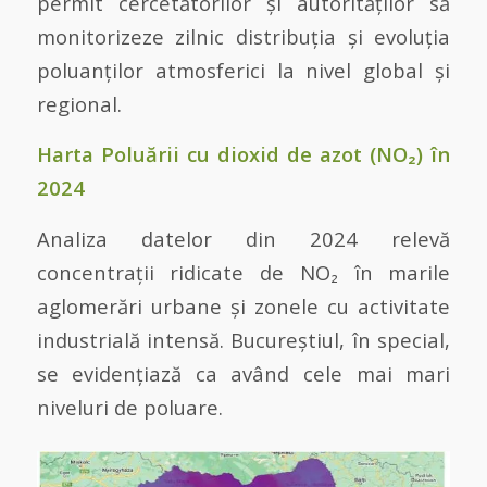
permit cercetătorilor și autorităților să
monitorizeze zilnic distribuția și evoluția
poluanților atmosferici la nivel global și
regional.
Harta Poluării cu dioxid de azot (NO₂) în
2024
Analiza datelor din 2024 relevă
concentrații ridicate de NO₂ în marile
aglomerări urbane și zonele cu activitate
industrială intensă. Bucureștiul, în special,
se evidențiază ca având cele mai mari
niveluri de poluare.