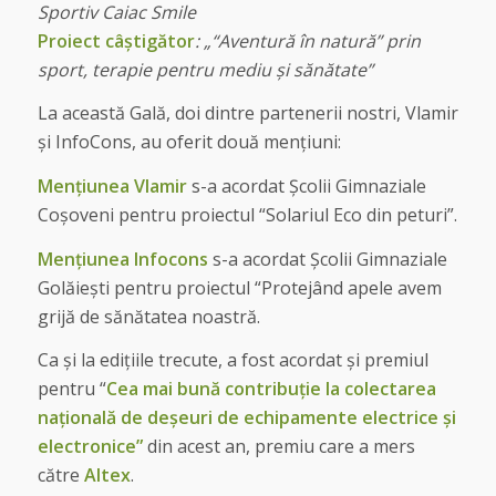
Sportiv Caiac Smile
Proiect câștigător
:
„“Aventură în natură” prin
sport, terapie pentru mediu și sănătate”
La această Gală, doi dintre partenerii nostri, Vlamir
și InfoCons, au oferit două mențiuni:
Mențiunea Vlamir
s-a acordat Școlii Gimnaziale
Coșoveni pentru proiectul “Solariul Eco din peturi”.
Mențiunea Infocons
s-a acordat Școlii Gimnaziale
Golăiești pentru proiectul “Protejând apele avem
grijă de sănătatea noastră.
Ca și la edițiile trecute, a fost acordat și premiul
pentru “
Cea mai bună contribuție la colectarea
națională de deșeuri de echipamente electrice și
electronice”
din acest an, premiu care a mers
către
Altex
.