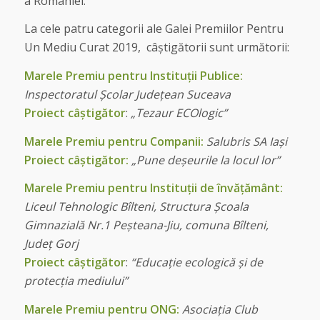
a României.
La cele patru categorii ale Galei Premiilor Pentru
Un Mediu Curat 2019, câștigătorii sunt următorii:
Marele Premiu pentru Instituții Publice:
Inspectoratul Școlar Județean Suceava
Proiect câștigător
:
„
Tezaur ECOlogic”
Marele Premiu pentru Companii:
Salubris SA Iași
Proiect câștigător:
„Pune deșeurile la locul lor”
Marele Premiu pentru Instituții de învățământ:
Liceul Tehnologic Bîlteni, Structura Școala
Gimnazială Nr.1 Peșteana-Jiu, comuna Bîlteni,
Județ Gorj
Proiect câștigător
:
“Educație ecologică și de
protecția mediului”
Marele Premiu pentru ONG:
Asociația Club