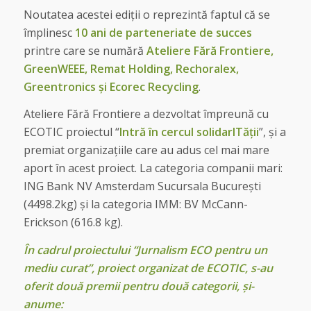
Noutatea acestei ediții o reprezintă faptul că se
împlinesc
10 ani de parteneriate de succes
printre care se numără
Ateliere Fără Frontiere,
GreenWEEE, Remat Holding, Rechoralex,
Greentronics și Ecorec Recycling
.
Ateliere Fără Frontiere a dezvoltat împreună cu
ECOTIC proiectul “
Intră în cercul solidarITății
”, și a
premiat organizațiile care au adus cel mai mare
aport în acest proiect. La categoria companii mari:
ING Bank NV Amsterdam Sucursala București
(4498.2kg) și la categoria IMM: BV McCann-
Erickson (616.8 kg).
În cadrul proiectului “Jurnalism ECO pentru un
mediu curat”, proiect organizat de ECOTIC, s-au
oferit două premii pentru două categorii, și-
anume: