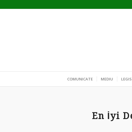
COMUNICATE
MEDIU
LEGIS
En İyi 