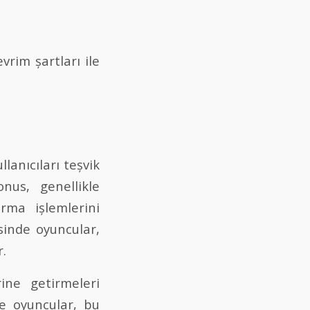
vrim şartları ile
llanıcıları teşvik
nus, genellikle
ırma işlemlerini
sinde oyuncular,
r.
ine getirmeleri
ve oyuncular, bu