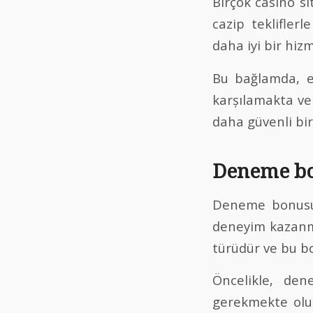
Birçok casino si
cazip teklifler
daha iyi bir hi
Bu bağlamda, 
karşılamakta ve 
daha güvenli bi
Deneme bo
Deneme bonusu,
deneyim kazanma
türüdür ve bu bon
Öncelikle, den
gerekmekte olup,