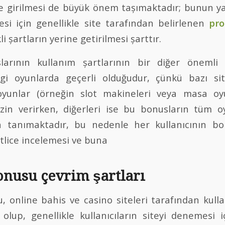
de girilmesi de büyük önem taşımaktadır; bunun 
esi için genellikle site tarafından belirlenen
pro
i şartların yerine getirilmesi şarttır.
rının kullanım şartlarının bir diğer önemli
gi oyunlarda geçerli olduğudur, çünkü bazı sit
 oyunlar (örneğin slot makineleri veya masa oyu
izin verirken, diğerleri ise bu bonusların tüm o
 tanımaktadır, bu nedenle her kullanıcının bon
atlice incelemesi ve buna
nusu çevrim şartları
online bahis ve casino siteleri tarafından kulla
 olup, genellikle kullanıcıların siteyi denemesi 