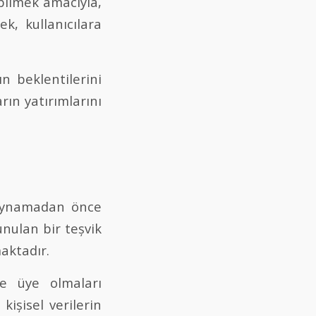
ebilmek amacıyla,
, kullanıcılara
rın beklentilerini
rın yatırımlarını
 oynamadan önce
nulan bir teşvik
ktadır.
ye üye olmaları
kişisel verilerin