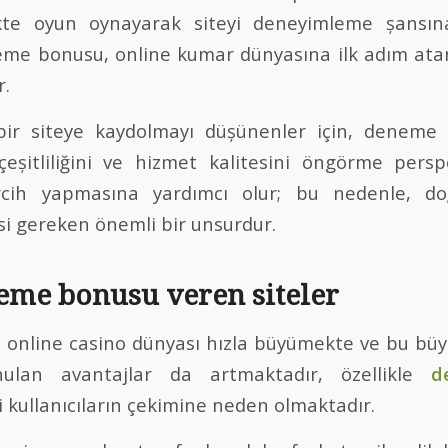
ikte oyun oynayarak siteyi deneyimleme şansına
neme bonusu, online kumar dünyasına ilk adım atan
r.
 bir siteye kaydolmayı düşünenler için, deneme
şitliliğini ve hizmet kalitesini öngörme persp
rcih yapmasına yardımcı olur; bu nedenle, do
si gereken önemli bir unsurdur.
eme bonusu veren siteler
online casino dünyası hızla büyümekte ve bu bü
ulan avantajlar da artmaktadır, özellikle
de
 kullanıcıların çekimine neden olmaktadır.