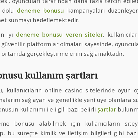
tesi, oyuncuları tarafından daha fazla tercih edil
le dolu
deneme bonusu
kampanyaları düzenleyerek
zmet sunmayı hedeflemektedir.
en iyi
deneme bonusu veren siteler
, kullanıcıla
güvenilir platformlar olmaları sayesinde, oyuncula
r ortamda gerçekleştirmelerini sağlamaktadır.
nusu kullanım şartları
 kullanıcıların online casino sitelerinde oyun
larını sağlayan ve genellikle yeni üye olanlara su
usun kullanımı ile ilgili bazı belirli
şartlar
bulunma
eme bonusu alabilmek için kullanıcıların site
 bu süreçte kimlik ve iletişim bilgileri gibi bazı 