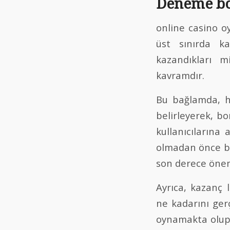
Deneme bo
online casino oy
üst sınırda ka
kazandıkları m
kavramdır.
Bu bağlamda, h
belirleyerek, bo
kullanıcılarına
olmadan önce bu 
son derece önem
Ayrıca, kazanç l
ne kadarını gerç
oynamakta olup,