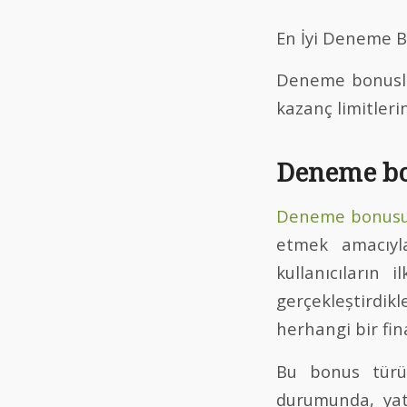
En İyi Deneme B
Deneme bonusları
kazanç limitleri
Deneme bo
Deneme bonus
etmek amacıyla
kullanıcıların 
gerçekleştirdik
herhangi bir fin
Bu bonus türü,
durumunda, yatı