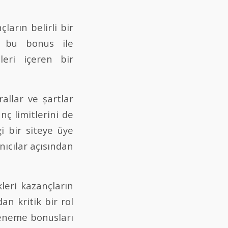
ların belirli bir
ın bu bonus ile
leri içeren bir
llar ve şartlar
nç limitlerini de
i bir siteye üye
nıcılar açısından
kleri kazançların
an kritik bir rol
deneme bonusları